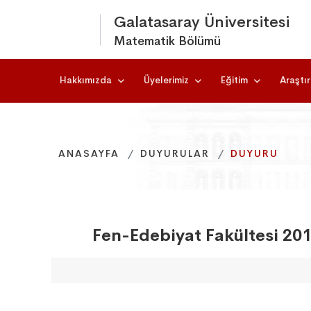
Galatasaray Üniversitesi
Matematik Bölümü
Hakkımızda
Üyelerimiz
Eğitim
Araştı
ANASAYFA
ANASAYFA
ANASAYFA
DUYURULAR
DUYURULAR
DUYURULAR
DUYURU
DUYURU
DUYURU
Fen-Edebiyat Fakültesi 201