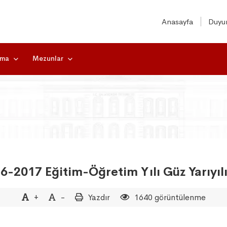
Anasayfa
Duyur
rma
Mezunlar
6-2017 Eğitim-Öğretim Yılı Güz Yarıyı
+
-
Yazdır
1640 görüntülenme