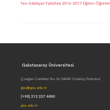
Fen-Edebiyat Fakültesi 2016-2017 Eğitim-Öğretim 
Galatasaray Üniversitesi
Çırağan Caddesi No:36 34349 Ortaköy/İstanbul
gsu@gsu.edu.tr
(+90) 212 227 4480
gsu.edu.tr