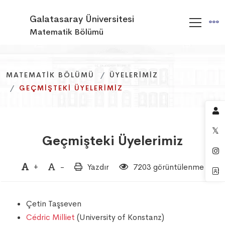
Galatasaray Üniversitesi
Matematik Bölümü
MATEMATIK BÖLÜMÜ
MATEMATIK BÖLÜMÜ
MATEMATIK BÖLÜMÜ
ÜYELERIMIZ
ÜYELERIMIZ
ÜYELERIMIZ
GEÇMIŞTEKI ÜYELERIMIZ
GEÇMIŞTEKI ÜYELERIMIZ
GEÇMIŞTEKI ÜYELERIMIZ
Geçmişteki Üyelerimiz
+
-
Yazdır
7203 görüntülenme
Çetin Taşseven
Cédric Milliet
(University of Konstanz)