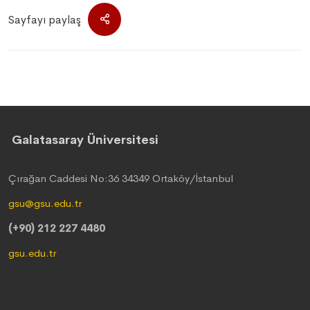
Sayfayı paylaş
Galatasaray Üniversitesi
Çırağan Caddesi No:36 34349 Ortaköy/İstanbul
gsu@gsu.edu.tr
(+90) 212 227 4480
gsu.edu.tr