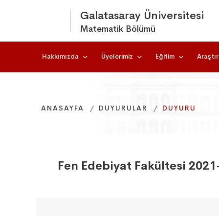
Galatasaray Üniversitesi
Matematik Bölümü
Hakkımızda
Üyelerimiz
Eğitim
Araştı
ANASAYFA
ANASAYFA
ANASAYFA
DUYURULAR
DUYURULAR
DUYURULAR
DUYURU
DUYURU
DUYURU
Fen Edebiyat Fakültesi 2021