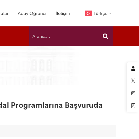
ular
Aday Öğrenci
İletişim
Türkçe
▼
ndal Programlarına Başvuruda