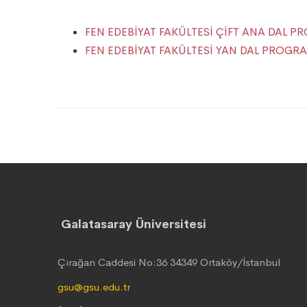
FEN EDEBİYAT FAKÜLTESİ ÇİFT ANA DAL P
FEN EDEBİYAT FAKÜLTESİ YAN DAL PROGRA
Galatasaray Üniversitesi
Çırağan Caddesi No:36 34349 Ortaköy/İstanbul
gsu@gsu.edu.tr