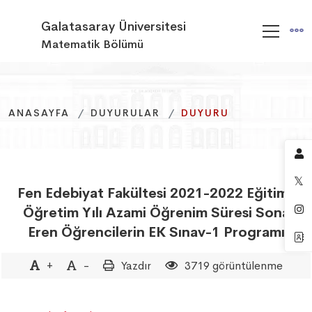
Galatasaray Üniversitesi
Matematik Bölümü
ANASAYFA
ANASAYFA
ANASAYFA
DUYURULAR
DUYURULAR
DUYURULAR
DUYURU
DUYURU
DUYURU
Fen Edebiyat Fakültesi 2021-2022 Eğitim-
Öğretim Yılı Azami Öğrenim Süresi Sona
Eren Öğrencilerin EK Sınav-1 Programı
+
-
Yazdır
3719 görüntülenme