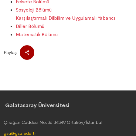
Felsefe Bölümü
Sosyoloji Bölümü
Karşılaştırmalı Dilbilim ve Uygulamalı Yabancı
Diller Bölümü
Matematik Bölümü
Paylaş
Galatasaray Üniversitesi
Çırağan Caddesi No:36 34349 Ortaköy/İstanbul
gsu@gsu.edu.tr