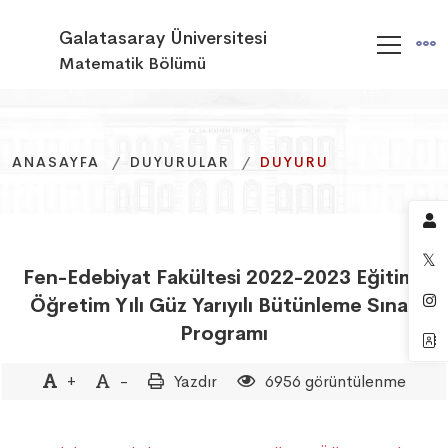
Galatasaray Üniversitesi
Matematik Bölümü
ANASAYFA
ANASAYFA
ANASAYFA
DUYURULAR
DUYURULAR
DUYURULAR
DUYURU
DUYURU
DUYURU
Fen-Edebiyat Fakültesi 2022-2023 Eğitim-
Öğretim Yılı Güz Yarıyılı Bütünleme Sınav
Programı
+
-
Yazdır
6956 görüntülenme