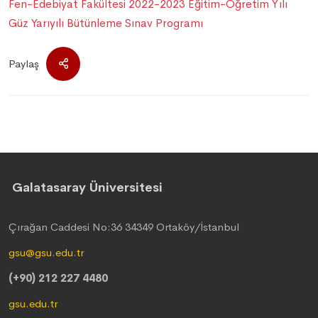
Fen-Edebiyat Fakültesi 2022-2023 Eğitim-Öğretim Yılı
Güz Yarıyılı Bütünleme Sınav Programı
Paylaş
Galatasaray Üniversitesi
Çırağan Caddesi No:36 34349 Ortaköy/İstanbul
gsu@gsu.edu.tr
(+90) 212 227 4480
gsu.edu.tr