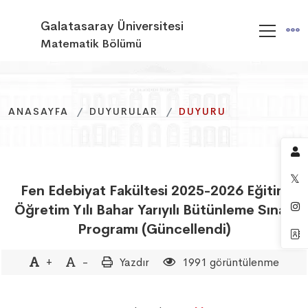
Galatasaray Üniversitesi
Matematik Bölümü
ANASAYFA
ANASAYFA
ANASAYFA
DUYURULAR
DUYURULAR
DUYURULAR
DUYURU
DUYURU
DUYURU
Fen Edebiyat Fakültesi 2025-2026 Eğitim
Öğretim Yılı Bahar Yarıyılı Bütünleme Sınav
Programı (Güncellendi)
+
-
Yazdır
1991 görüntülenme