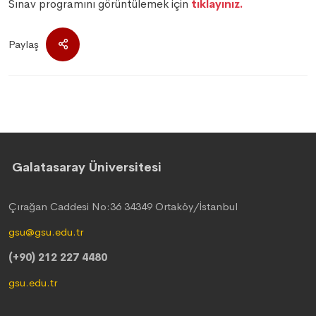
Sınav programını görüntülemek için
tıklayınız.
Paylaş
Galatasaray Üniversitesi
Çırağan Caddesi No:36 34349 Ortaköy/İstanbul
gsu@gsu.edu.tr
(+90) 212 227 4480
gsu.edu.tr