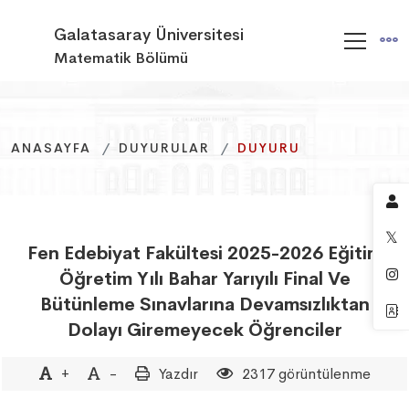
Galatasaray Üniversitesi
Matematik Bölümü
ANASAYFA
ANASAYFA
ANASAYFA
DUYURULAR
DUYURULAR
DUYURULAR
DUYURU
DUYURU
DUYURU
Fen Edebiyat Fakültesi 2025-2026 Eğitim
Öğretim Yılı Bahar Yarıyılı Final Ve
Bütünleme Sınavlarına Devamsızlıktan
Dolayı Giremeyecek Öğrenciler
+
-
Yazdır
2317 görüntülenme