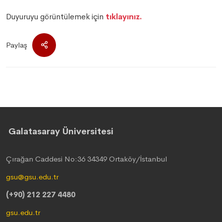
Duyuruyu görüntülemek için
tıklayınız.
Paylaş
Galatasaray Üniversitesi
Çırağan Caddesi No:36 34349 Ortaköy/İstanbul
gsu@gsu.edu.tr
(+90) 212 227 4480
gsu.edu.tr