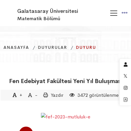
Galatasaray Üniversitesi
Matematik Bölümü
ANASAYFA
ANASAYFA
ANASAYFA
DUYURULAR
DUYURULAR
DUYURULAR
DUYURU
DUYURU
DUYURU
Fen Edebiyat Fakültesi Yeni Yıl Buluşması
+
-
Yazdır
3472 görüntülenme