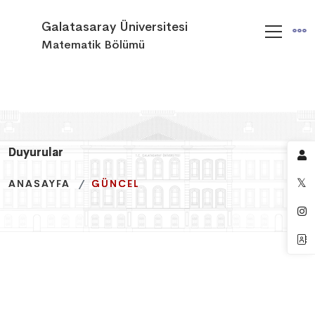
Galatasaray Üniversitesi
Matematik Bölümü
Duyurular
Duyurular
Duyurular
ANASAYFA
ANASAYFA
ANASAYFA
GÜNCEL
GÜNCEL
GÜNCEL